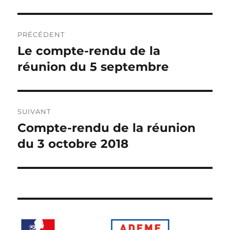
Navigation
PRÉCÉDENT
de
Le compte-rendu de la
Publication
précédente :
réunion du 5 septembre
l’article
SUIVANT
Compte-rendu de la réunion
Publication
suivante :
du 3 octobre 2018