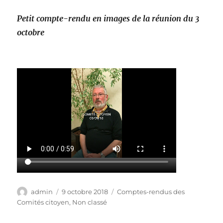
Petit compte-rendu en images de la réunion du 3
octobre
Auteur
Publié
Catégories
admin
9 octobre 2018
Comptes-rendus des
le
Comités citoyen
,
Non classé