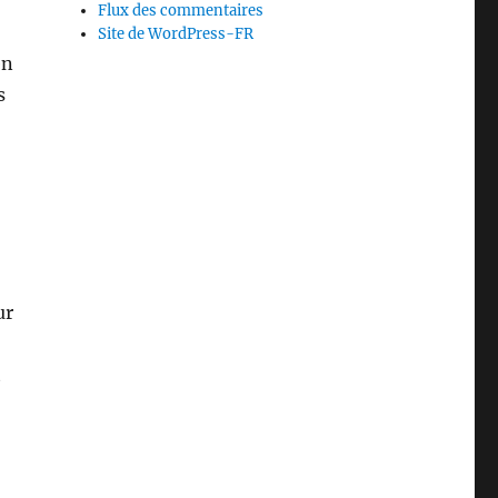
Flux des commentaires
Site de WordPress-FR
en
s
ur
t