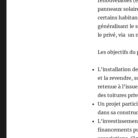
renouvelables (é
panneaux solaires
certains habitant
généralisant le s
le privé, via un
Les objectifs du 
L’installation d
et la revendre, 
retenue à l’issu
des toitures priv
Un projet partici
dans sa constru
L’investissement
financements pu