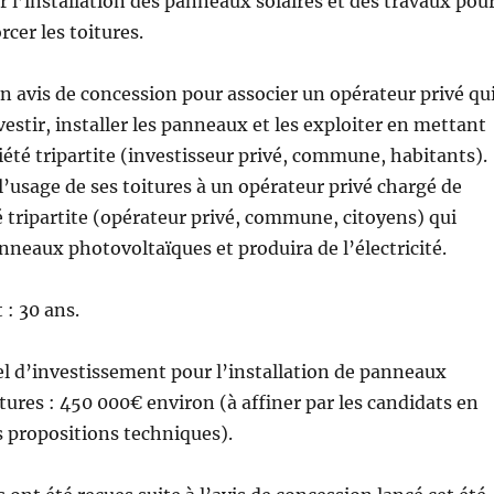
r l’installation des panneaux solaires et des travaux pou
cer les toitures.
 un avis de concession pour associer un opérateur privé qu
vestir, installer les panneaux et les exploiter en mettant
iété tripartite (investisseur privé, commune, habitants).
 l’usage de ses toitures à un opérateur privé chargé de
é tripartite (opérateur privé, commune, citoyens) qui
anneaux photovoltaïques et produira de l’électricité.
 : 30 ans.
l d’investissement pour l’installation de panneaux
itures : 450 000€ environ (à affiner par les candidats en
s propositions techniques).