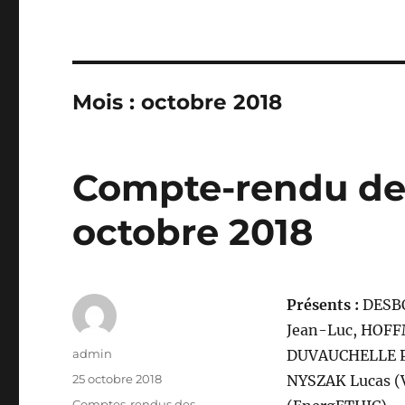
Mois :
octobre 2018
Compte-rendu de 
octobre 2018
Présents :
DESBO
Jean-Luc, HOFF
Auteur
admin
DUVAUCHELLE Pa
Publié
25 octobre 2018
NYSZAK Lucas (
le
Catégories
Comptes-rendus des