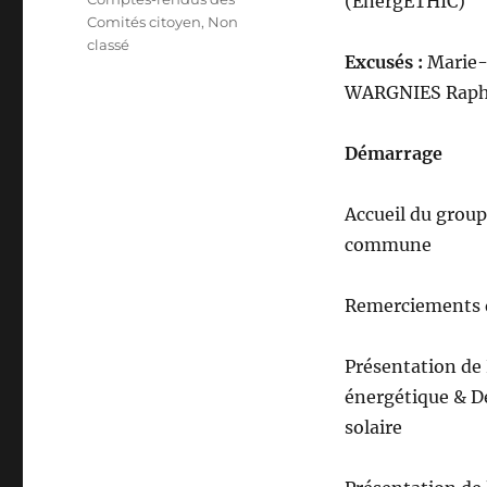
(EnergETHIC)
Comités citoyen
,
Non
classé
Excusés :
Marie-
WARGNIES Raph
Démarrage
Accueil du group
commune
Remerciements d
Présentation de
énergétique & D
solaire