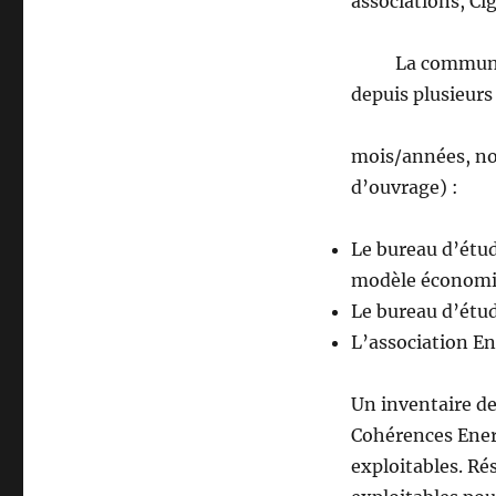
associations, Ci
La commune a co
depuis plusieurs
mois/années, no
d’ouvrage) :
Le bureau d’étud
modèle économ
Le bureau d’étud
L’association En
Un inventaire des
Cohérences Energ
exploitables. Ré