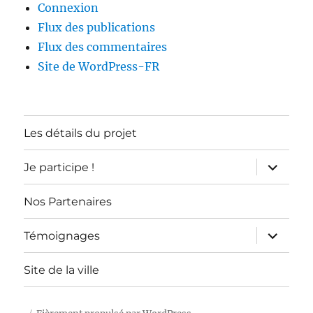
Connexion
Flux des publications
Flux des commentaires
Site de WordPress-FR
Les détails du projet
ouvrir
Je participe !
le
sous-
menu
Nos Partenaires
ouvrir
Témoignages
le
sous-
menu
Site de la ville